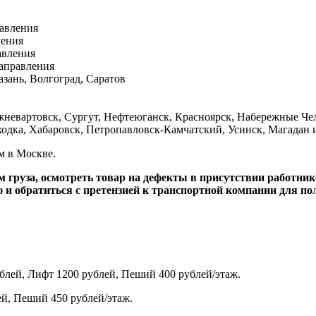
равления
ления
авления
направления
зань, Волгоград, Саратов
невартовск, Сургут, Нефтеюганск, Красноярск, Набережные Че
дка, Хабаровск, Петропавловск-Камчатский, Усинск, Магадан и
м в Москве.
м груза, осмотреть товар на дефекты в присутствии работни
ю и обратиться с претензией к транспортной компании для по
ублей, Лифт 1200 рублей, Пеший 400 рублей/этаж.
ей, Пеший 450 рублей/этаж.