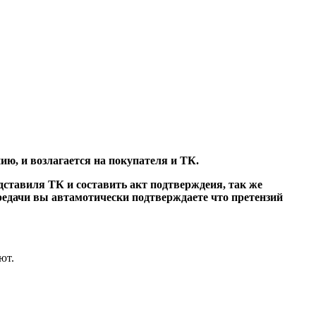
нию, и возлагается на покупателя и ТК.
дставиля ТК и составить акт подтверждеия, так же
редачи вы автамотически подтверждаете что претензий
ют.