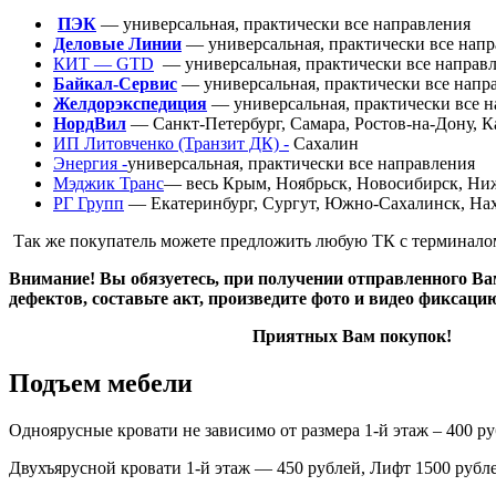
ПЭК
— универсальная, практически все направления
Деловые Линии
— универсальная, практически все нап
КИТ — GTD
— универсальная, практически все направ
Байкал-Сервис
— универсальная, практически все напр
Желдорэкспедиция
— универсальная, практически все 
НордВил
— Санкт-Петербург, Самара, Ростов-на-Дону, Ка
ИП Литовченко
(Транзит
ДК) -
Сахалин
Энергия -
универсальная, практически все направления
Мэджик Транс
— весь Крым, Ноябрьск, Новосибирск, Ниж
РГ Групп
— Екатеринбург, Сургут, Южно-Сахалинск, Нахо
Так же покупатель можете предложить любую ТК с терминало
Внимание! Вы обязуетесь, при получении отправленного Ва
дефектов, составьте акт, произведите фото и видео фиксаци
Приятных Вам покупок!
Подъем мебели
Одноярусные кровати не зависимо от размера 1-й этаж – 400 р
Двухъярусной кровати 1-й этаж — 450 рублей, Лифт 1500 рубл