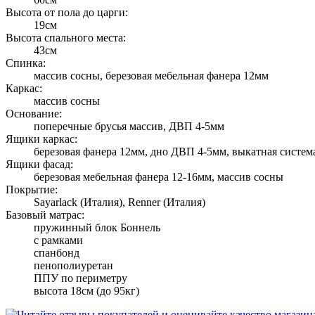
Высота от пола до царги:
19см
Высота спального места:
43см
Спинка:
массив сосны, березовая мебельная фанера 12мм
Каркас:
массив сосны
Основание:
поперечные брусья массив, ДВП 4-5мм
Ящики каркас:
березовая фанера 12мм, дно ДВП 4-5мм, выкатная система 
Ящики фасад:
березовая мебельная фанера 12-16мм, массив сосны
Покрытие:
Sayarlack (Италия), Renner (Италия)
Базовый матрас:
пружинный блок Боннель
с рамками
спанбонд
пенополиуретан
ППУ по периметру
высота 18см (до 95кг)