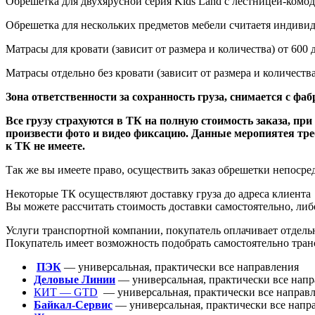
Обрешетка для двухярусной серия Kids Land с лестницей-комод
Обрешетка для нескольких предметов мебели считаетя индивид
Матрасы для кровати
(зависит
от размера и количества) от 600 
Матрасы отдельно без кровати
(зависит
от размера и количе
Зона ответственности за сохранность груза, снимается с фа
Все грузу страхуются в ТК на полную стоимость заказа, п
произвести фото и видео фиксацию. Данные меропиятея тре
к ТК не имеете.
Так же вы имеете право, осуществить заказ обрешетки непоср
Некоторые ТК осуществляют доставку груза до адреса клиента
Вы можете рассчитать стоимость доставки самостоятельно, либ
Услуги транспортной компании, покупатель оплачивает отдель
Покупатель имеет возможность подобрать самостоятельно 
ПЭК
— универсальная, практически все направления
Деловые Линии
— универсальная, практически все нап
КИТ — GTD
— универсальная, практически все направ
Байкал-Сервис
— универсальная, практически все напр