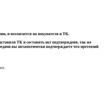
нию, и возлагается на покупателя и ТК.
дставиля ТК и составить акт подтверждеия, так же
редачи вы автамотически подтверждаете что претензий
ют.