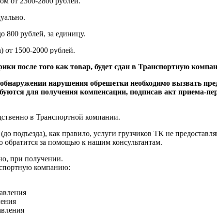
ом от 2300-2800 рублей.
уально.
до 800 рублей, за единицу.
ства) от 1500-2000 рублей.
брики после того как товар, будет сдан в Транспортную компа
ри обнаружении нарушения обрешетки необходимо вызвать пре
буются для получения компенсации, подписав акт приема-пе
едственно в Транспортной компании.
(до
подъезда), как правило, услуги грузчиков ТК не предоставля
о обратится за помощью к нашим консультантам.
но, при получении.
транспортную компанию:
равления
ления
авления