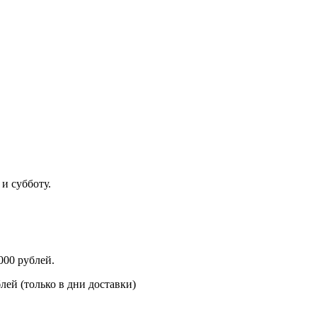
 и субботу.
тра — 500 рублей
000 рублей.
блей
(только
в дни доставки)