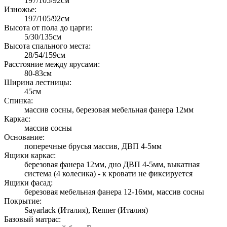
197/105/92см
Изножье:
197/105/92см
Высота от пола до царги:
5/30/135см
Высота спального места:
28/54/159см
Расстояние между ярусами:
80-83см
Ширина лестницы:
45см
Спинка:
массив сосны, березовая мебельная фанера 12мм
Каркас:
массив сосны
Основание:
поперечные брусья массив, ДВП 4-5мм
Ящики каркас:
березовая фанера 12мм, дно ДВП 4-5мм, выкатная
система (4 колесика) - к кровати не фиксируется
Ящики фасад:
березовая мебельная фанера 12-16мм, массив сосны
Покрытие:
Sayarlack (Италия), Renner (Италия)
Базовый матрас: