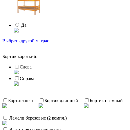
Да
Выбрать другой матрас
Бортик короткий:
Слева
Справа
Борт-планка
Бортик длинный
Бортик съемный
Ламели березовые (2 компл.)
Выкатное спальное место