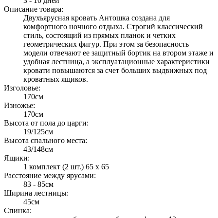
3 - 10 дней
Описание товара:
Двухъярусная кровать Антошка создана для
комфортного ночного отдыха. Строгий классический
стиль, состоящий из прямых планок и четких
геометрических фигур. При этом за безопасность
модели отвечают ее защитный бортик на втором этаже и
удобная лестница, а эксплуатационные характеристики
кровати повышаются за счет больших выдвижных под
кроватных ящиков.
Изголовье:
170см
Изножье:
170см
Высота от пола до царги:
19/125см
Высота спального места:
43/148см
Ящики:
1 комплект (2 шт.) 65 х 65
Расстояние между ярусами:
83 - 85см
Ширина лестницы:
45см
Спинка: