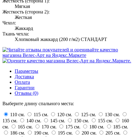
Жесткость (сторона 1):
Мягкая
Жесткость (сторона 2):
Жесткая
Чехол:
Жаккард
Ткань чехла:
Хлопковый жаккард (200 г/м2) СТАНДАРТ
Параметры
Доставка
Оплата
Гарантии
Отзывы (0)
Выберите длину спального места:
110 см.
115 см.
120 см.
125 см.
130 см.
135 см.
140 см.
145 см.
150 см.
155 см.
160
см.
165 см.
170 см.
175 см.
180 см.
185 см.
186 см.
190 см.
195 см.
200 см.
205 см.